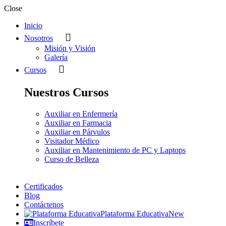
Close
Inicio
Nosotros
Misión y Visión
Galería
Cursos
Nuestros Cursos
Auxiliar en Enfermería
Auxiliar en Farmacia
Auxiliar en Párvulos
Visitador Médico
Auxiliar en Mantenimiento de PC y Laptops
Curso de Belleza
Certificados
Blog
Contáctenos
Plataforma Educativa
New
Inscríbete