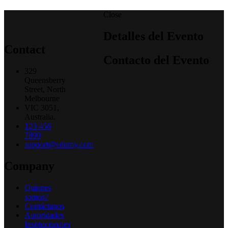
Close
Detalles del Evento
Contact
Contacto del Evento
329
Queensberry
Street, North
Melbourne
VIC 3051,
Australia.
123 456
7890
support@edumy.com
Company
Quienes
somos?
Contáctanos
Autoridades
Institucionales