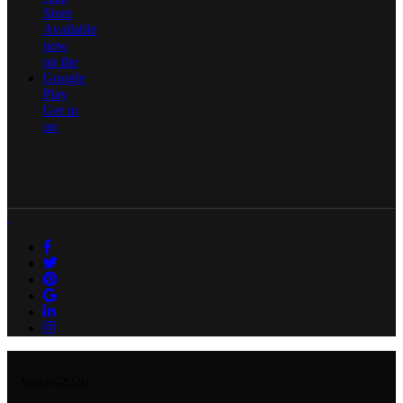
Store
Available
now
on the
Google
Play
Get in
on
Senac-2026