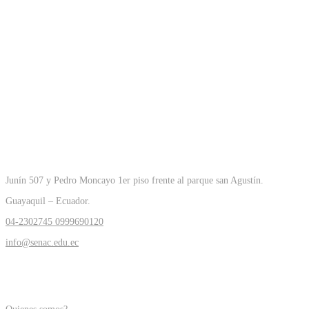
CONTACTOS
Junín 507 y Pedro Moncayo 1er piso frente al parque san Agustín.
Guayaquil – Ecuador.
04-2302745
0999690120
info@senac.edu.ec
COMPAÑÍA