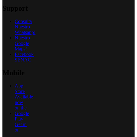
Support
Consulta
Nuestro
Whatsapp!
Nuestro
Google
Maps!
Facebook
SENAC
Mobile
App
Store
Available
now
on the
Google
Play
Get in
on