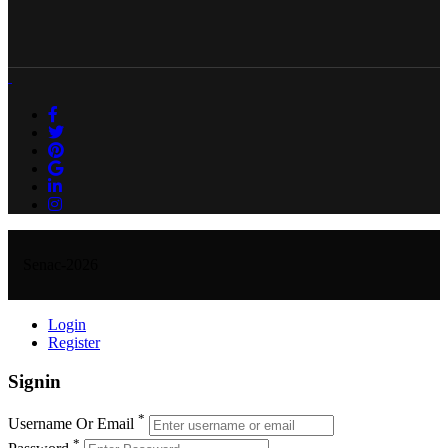
Senac-2026
Login
Register
Signin
*
Username Or Email
*