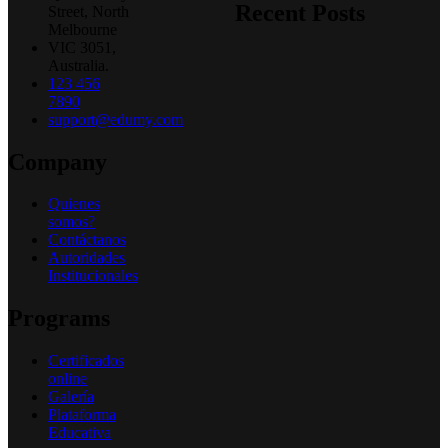
Recent Posts
Street, North
Melbourne
VIC 3051,
Australia.
123 456
7890
support@edumy.com
Company
Quienes
somos?
Contáctanos
Autoridades
Institucionales
Programs
Certificados
online
Galería
Plataforma
Educativa