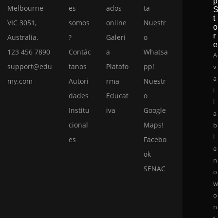
p
Melbourne
es
ados
ta
t
VIC 3051,
somos
online
Nuestr
o
r
Australia.
?
Galerí
o
e
123 456 7890
Contác
a
Whatsa
A
support@edu
tanos
Platafo
pp!
v
a
my.com
Autori
rma
Nuestr
i
dades
Educat
o
l
Institu
iva
Google
a
cional
Maps!
b
l
es
Facebo
e
ok
n
SENAC
o
o
n