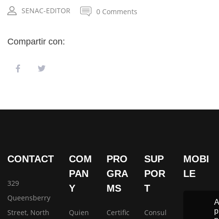
SENAC-EDITOR
0 Comments
Compartir con:
CONTACT
COM
PRO
SUP
MOBI
PAN
GRA
POR
LE
329
Y
MS
T
Queensberry
p
Street, North
Quien
Certific
Consul