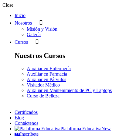
Close
Inicio
Nosotros
Misión y Visión
Galería
Cursos
Nuestros Cursos
Auxiliar en Enfermería
Auxiliar en Farmacia
Auxiliar en Párvulos
Visitador Médico
Auxiliar en Mantenimiento de PC y Laptops
Curso de Belleza
Certificados
Blog
Contáctenos
Plataforma Educativa
New
Inscríbete