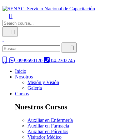
0999690120
04-2302745
Inicio
Nosotros
Misión y Visión
Galería
Cursos
Nuestros Cursos
Auxiliar en Enfermería
Auxiliar en Farmacia
Auxiliar en Párvulos
Visitador Médico