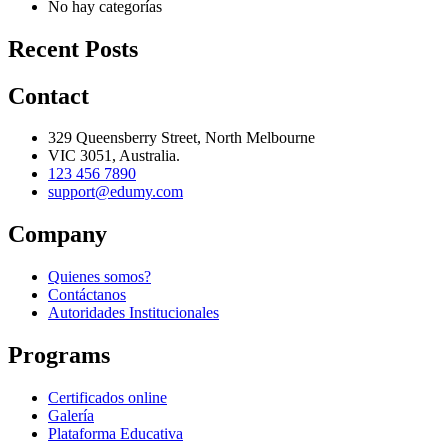
No hay categorías
Recent Posts
Contact
329 Queensberry Street, North Melbourne
VIC 3051, Australia.
123 456 7890
support@edumy.com
Company
Quienes somos?
Contáctanos
Autoridades Institucionales
Programs
Certificados online
Galería
Plataforma Educativa