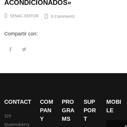
ACONDICIONADOS»
SENAC-EDITOR
0 Comments
Compartir con:
CONTACT
COM
PRO
SUP
MOBI
PAN
GRA
POR
LE
329
Y
MS
T
Queensberry