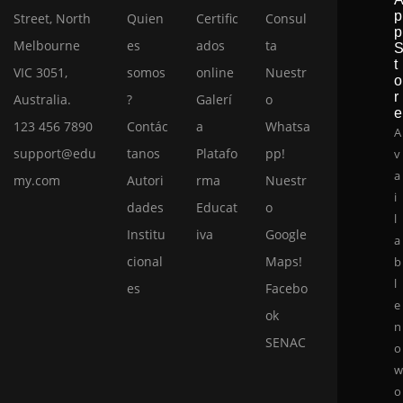
p
Street, North
Quien
Certific
Consul
p
Melbourne
es
ados
ta
t
VIC 3051,
somos
online
Nuestr
o
r
Australia.
?
Galerí
o
e
123 456 7890
Contác
a
Whatsa
A
support@edu
tanos
Platafo
pp!
v
a
my.com
Autori
rma
Nuestr
i
dades
Educat
o
l
Institu
iva
Google
a
cional
Maps!
b
l
es
Facebo
e
ok
n
SENAC
o
o