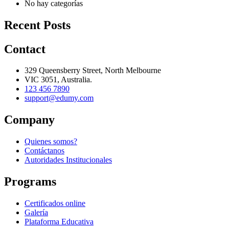
No hay categorías
Recent Posts
Contact
329 Queensberry Street, North Melbourne
VIC 3051, Australia.
123 456 7890
support@edumy.com
Company
Quienes somos?
Contáctanos
Autoridades Institucionales
Programs
Certificados online
Galería
Plataforma Educativa