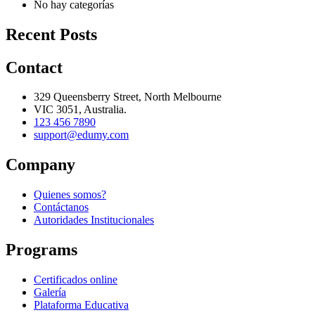
No hay categorías
Recent Posts
Contact
329 Queensberry Street, North Melbourne
VIC 3051, Australia.
123 456 7890
support@edumy.com
Company
Quienes somos?
Contáctanos
Autoridades Institucionales
Programs
Certificados online
Galería
Plataforma Educativa