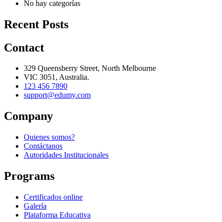
No hay categorías
Recent Posts
Contact
329 Queensberry Street, North Melbourne
VIC 3051, Australia.
123 456 7890
support@edumy.com
Company
Quienes somos?
Contáctanos
Autoridades Institucionales
Programs
Certificados online
Galería
Plataforma Educativa