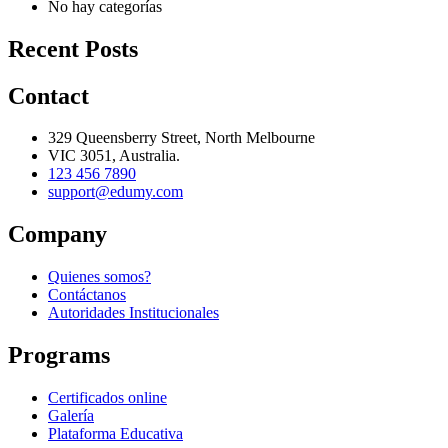
No hay categorías
Recent Posts
Contact
329 Queensberry Street, North Melbourne
VIC 3051, Australia.
123 456 7890
support@edumy.com
Company
Quienes somos?
Contáctanos
Autoridades Institucionales
Programs
Certificados online
Galería
Plataforma Educativa