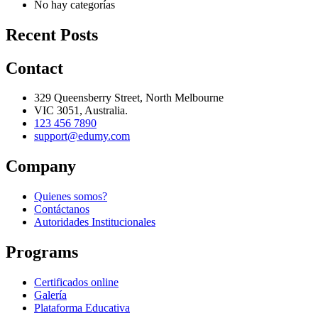
No hay categorías
Recent Posts
Contact
329 Queensberry Street, North Melbourne
VIC 3051, Australia.
123 456 7890
support@edumy.com
Company
Quienes somos?
Contáctanos
Autoridades Institucionales
Programs
Certificados online
Galería
Plataforma Educativa