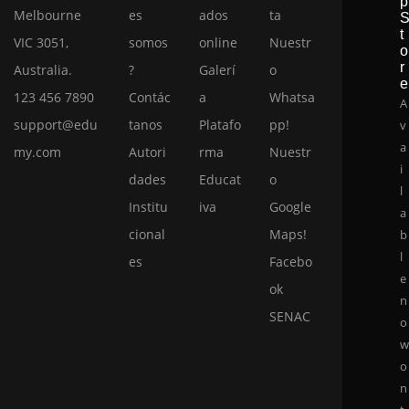
p
Melbourne
es
ados
ta
t
VIC 3051,
somos
online
Nuestr
o
r
Australia.
?
Galerí
o
e
123 456 7890
Contác
a
Whatsa
A
support@edu
tanos
Platafo
pp!
v
a
my.com
Autori
rma
Nuestr
i
dades
Educat
o
l
Institu
iva
Google
a
cional
Maps!
b
l
es
Facebo
e
ok
n
SENAC
o
o
n