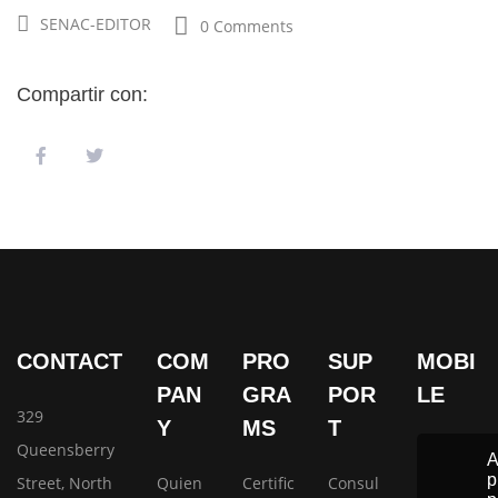
SENAC-EDITOR
0 Comments
Compartir con:
CONTACT
COM
PRO
SUP
MOBI
PAN
GRA
POR
LE
329
Y
MS
T
Queensberry
p
Street, North
Quien
Certific
Consul