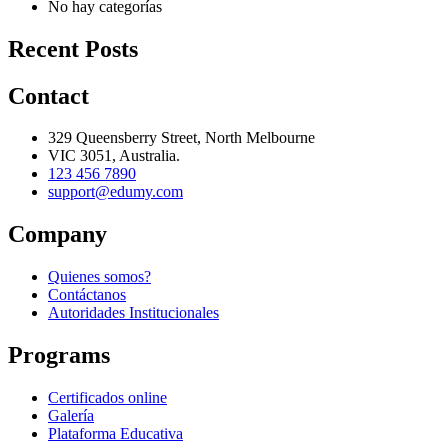
No hay categorías
Recent Posts
Contact
329 Queensberry Street, North Melbourne
VIC 3051, Australia.
123 456 7890
support@edumy.com
Company
Quienes somos?
Contáctanos
Autoridades Institucionales
Programs
Certificados online
Galería
Plataforma Educativa