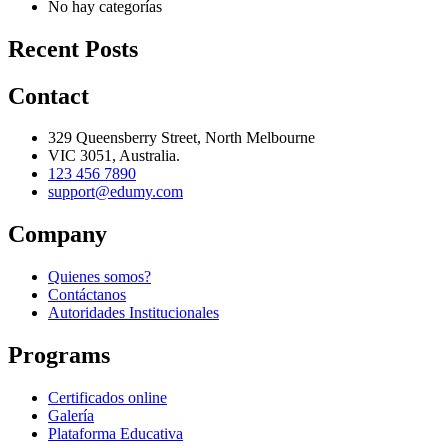
No hay categorías
Recent Posts
Contact
329 Queensberry Street, North Melbourne
VIC 3051, Australia.
123 456 7890
support@edumy.com
Company
Quienes somos?
Contáctanos
Autoridades Institucionales
Programs
Certificados online
Galería
Plataforma Educativa