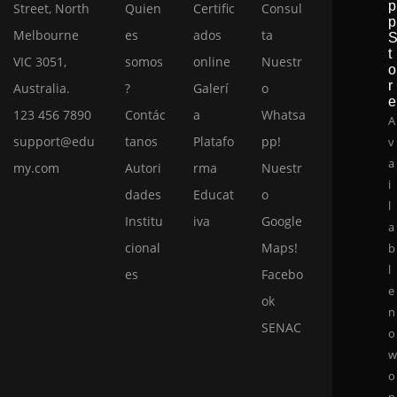
p
Street, North
Quien
Certific
Consul
p
Melbourne
es
ados
ta
t
VIC 3051,
somos
online
Nuestr
o
r
Australia.
?
Galerí
o
e
123 456 7890
Contác
a
Whatsa
A
support@edu
tanos
Platafo
pp!
v
a
my.com
Autori
rma
Nuestr
i
dades
Educat
o
l
Institu
iva
Google
a
cional
Maps!
b
l
es
Facebo
e
ok
n
SENAC
o
o