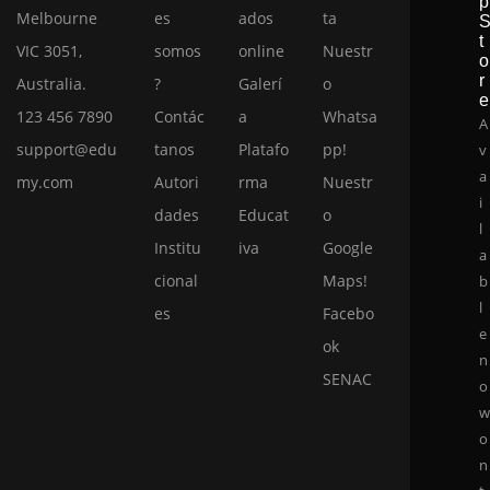
p
Melbourne
es
ados
ta
t
VIC 3051,
somos
online
Nuestr
o
r
Australia.
?
Galerí
o
e
123 456 7890
Contác
a
Whatsa
A
support@edu
tanos
Platafo
pp!
v
a
my.com
Autori
rma
Nuestr
i
dades
Educat
o
l
Institu
iva
Google
a
cional
Maps!
b
l
es
Facebo
e
ok
n
SENAC
o
o
n