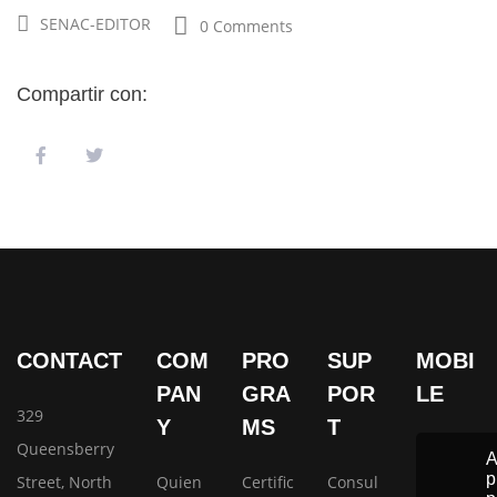
SENAC-EDITOR
0 Comments
Compartir con:
CONTACT
COM
PRO
SUP
MOBI
PAN
GRA
POR
LE
329
Y
MS
T
Queensberry
p
Street, North
Quien
Certific
Consul