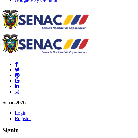
Google Play
Get in on
Senac-2026
Login
Register
Signin