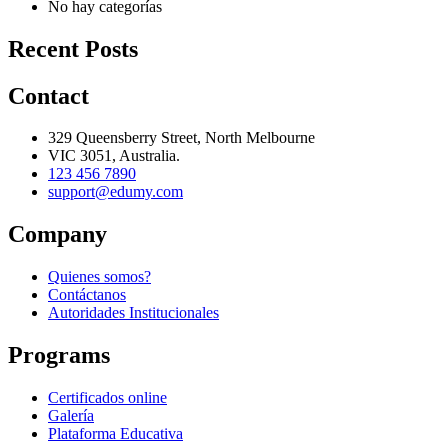
No hay categorías
Recent Posts
Contact
329 Queensberry Street, North Melbourne
VIC 3051, Australia.
123 456 7890
support@edumy.com
Company
Quienes somos?
Contáctanos
Autoridades Institucionales
Programs
Certificados online
Galería
Plataforma Educativa