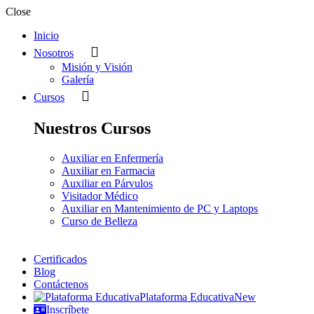
Close
Inicio
Nosotros
Misión y Visión
Galería
Cursos
Nuestros Cursos
Auxiliar en Enfermería
Auxiliar en Farmacia
Auxiliar en Párvulos
Visitador Médico
Auxiliar en Mantenimiento de PC y Laptops
Curso de Belleza
Certificados
Blog
Contáctenos
Plataforma Educativa
New
Inscríbete