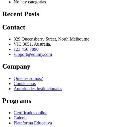
No hay categorías
Recent Posts
Contact
329 Queensberry Street, North Melbourne
VIC 3051, Australia.
123 456 7890
support@edumy.com
Company
Quienes somos?
Contáctanos
Autoridades Institucionales
Programs
Certificados online
Galería
Plataforma Educativa