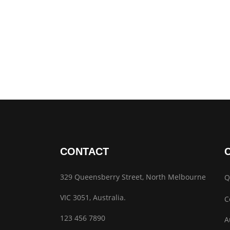
CONTACT
329 Queensberry Street, North Melbourne
Q
VIC 3051, Australia.
C
123 456 7890
A