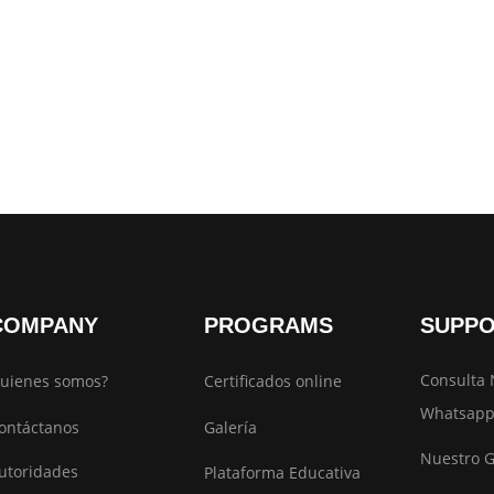
COMPANY
PROGRAMS
SUPP
Consulta 
uienes somos?
Certificados online
Whatsapp
ontáctanos
Galería
Nuestro 
utoridades
Plataforma Educativa