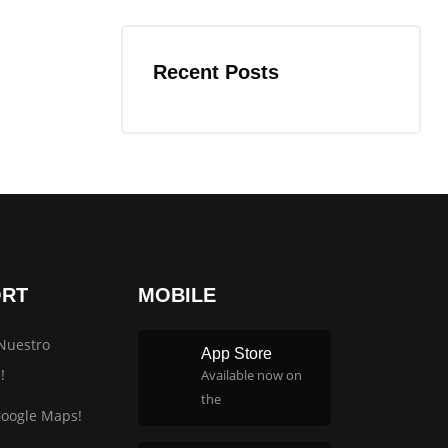
Recent Posts
ORT
MOBILE
Nuestro
App Store
!
Available now on
the
Google Maps!