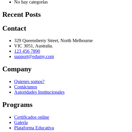
No hay categorías
Recent Posts
Contact
329 Queensberry Street, North Melbourne
VIC 3051, Australia.
123 456 7890
support@edumy.com
Company
Quienes somos?
Contáctanos
Autoridades Institucionales
Programs
Certificados online
Galería
Plataforma Educativa