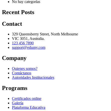
No hay categorías
Recent Posts
Contact
329 Queensberry Street, North Melbourne
VIC 3051, Australia.
123 456 7890
support@edumy.com
Company
Quienes somos?
Contáctanos
Autoridades Institucionales
Programs
Certificados online
Galería
Plataforma Educativa