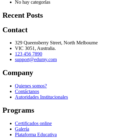
No hay categorías
Recent Posts
Contact
329 Queensberry Street, North Melbourne
VIC 3051, Australia.
123 456 7890
support@edumy.com
Company
Quienes somos?
Contáctanos
Autoridades Institucionales
Programs
Certificados online
Galería
Plataforma Educativa