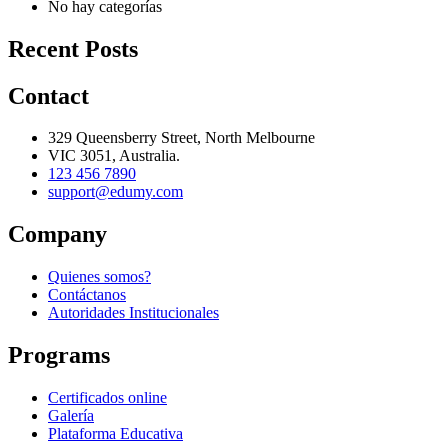
No hay categorías
Recent Posts
Contact
329 Queensberry Street, North Melbourne
VIC 3051, Australia.
123 456 7890
support@edumy.com
Company
Quienes somos?
Contáctanos
Autoridades Institucionales
Programs
Certificados online
Galería
Plataforma Educativa