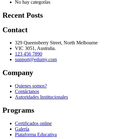
No hay categorías
Recent Posts
Contact
329 Queensberry Street, North Melbourne
VIC 3051, Australia.
123 456 7890
support@edumy.com
Company
Quienes somos?
Contáctanos
Autoridades Institucionales
Programs
Certificados online
Galería
Plataforma Educativa