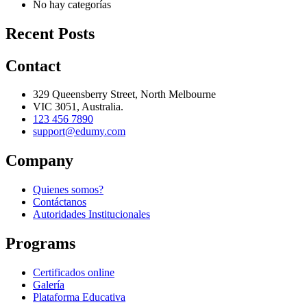
No hay categorías
Recent Posts
Contact
329 Queensberry Street, North Melbourne
VIC 3051, Australia.
123 456 7890
support@edumy.com
Company
Quienes somos?
Contáctanos
Autoridades Institucionales
Programs
Certificados online
Galería
Plataforma Educativa