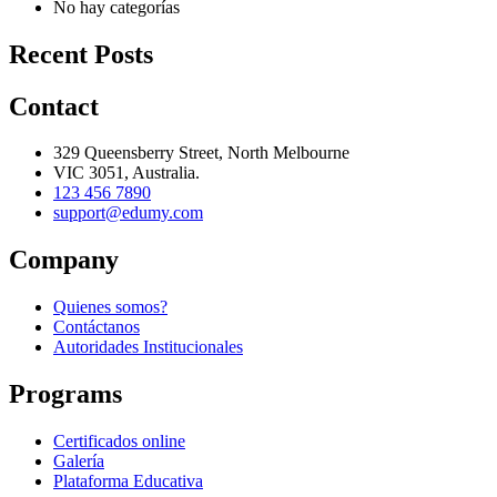
No hay categorías
Recent Posts
Contact
329 Queensberry Street, North Melbourne
VIC 3051, Australia.
123 456 7890
support@edumy.com
Company
Quienes somos?
Contáctanos
Autoridades Institucionales
Programs
Certificados online
Galería
Plataforma Educativa