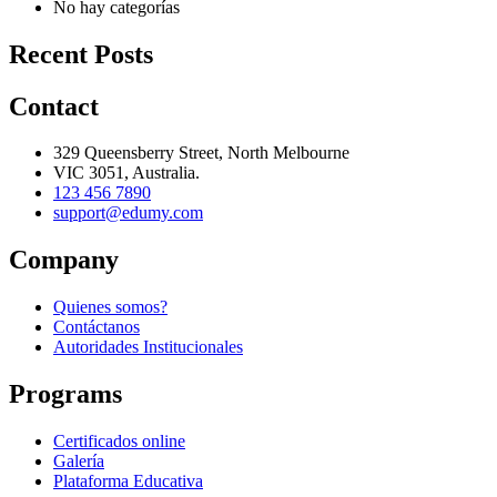
No hay categorías
Recent Posts
Contact
329 Queensberry Street, North Melbourne
VIC 3051, Australia.
123 456 7890
support@edumy.com
Company
Quienes somos?
Contáctanos
Autoridades Institucionales
Programs
Certificados online
Galería
Plataforma Educativa