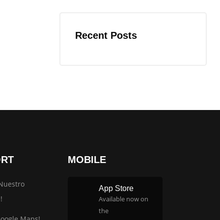
Recent Posts
ORT
MOBILE
Nuestro
App Store
!
Available now on
the
Google Maps!