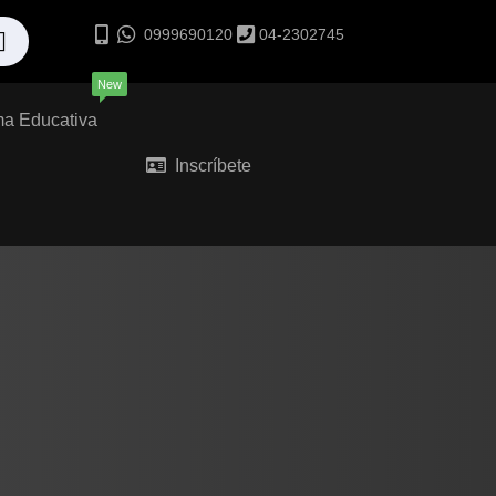
0999690120
04-2302745
New
ma Educativa
Inscríbete