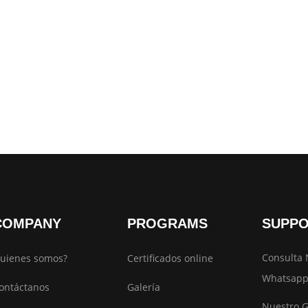
COMPANY
PROGRAMS
SUPP
Consulta 
uienes somos?
Certificados online
Whatsapp
ontáctanos
Galería
Nuestro 