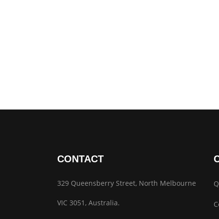
CONTACT
329 Queensberry Street, North Melbourne
Q
VIC 3051, Australia.
C