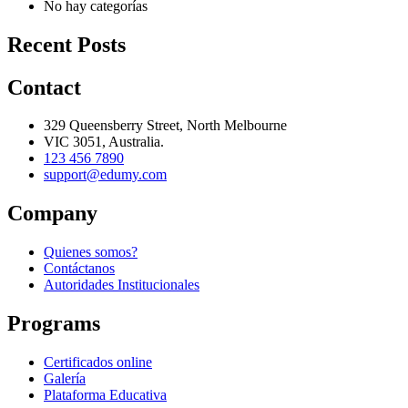
No hay categorías
Recent Posts
Contact
329 Queensberry Street, North Melbourne
VIC 3051, Australia.
123 456 7890
support@edumy.com
Company
Quienes somos?
Contáctanos
Autoridades Institucionales
Programs
Certificados online
Galería
Plataforma Educativa