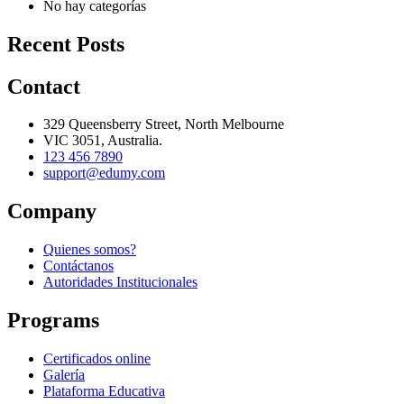
No hay categorías
Recent Posts
Contact
329 Queensberry Street, North Melbourne
VIC 3051, Australia.
123 456 7890
support@edumy.com
Company
Quienes somos?
Contáctanos
Autoridades Institucionales
Programs
Certificados online
Galería
Plataforma Educativa