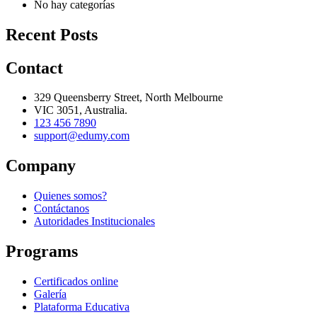
No hay categorías
Recent Posts
Contact
329 Queensberry Street, North Melbourne
VIC 3051, Australia.
123 456 7890
support@edumy.com
Company
Quienes somos?
Contáctanos
Autoridades Institucionales
Programs
Certificados online
Galería
Plataforma Educativa