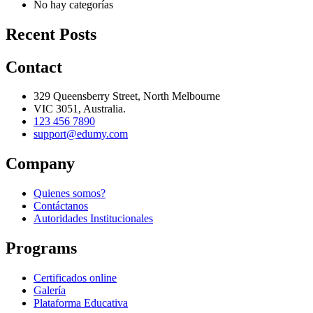
No hay categorías
Recent Posts
Contact
329 Queensberry Street, North Melbourne
VIC 3051, Australia.
123 456 7890
support@edumy.com
Company
Quienes somos?
Contáctanos
Autoridades Institucionales
Programs
Certificados online
Galería
Plataforma Educativa