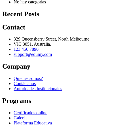
No hay categorías
Recent Posts
Contact
329 Queensberry Street, North Melbourne
VIC 3051, Australia.
123 456 7890
support@edumy.com
Company
Quienes somos?
Contáctanos
Autoridades Institucionales
Programs
Certificados online
Galería
Plataforma Educativa