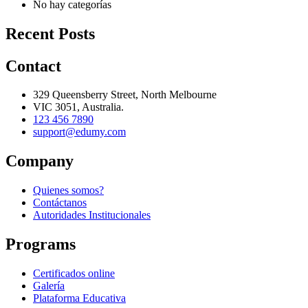
No hay categorías
Recent Posts
Contact
329 Queensberry Street, North Melbourne
VIC 3051, Australia.
123 456 7890
support@edumy.com
Company
Quienes somos?
Contáctanos
Autoridades Institucionales
Programs
Certificados online
Galería
Plataforma Educativa