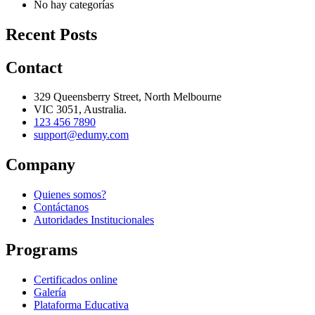
No hay categorías
Recent Posts
Contact
329 Queensberry Street, North Melbourne
VIC 3051, Australia.
123 456 7890
support@edumy.com
Company
Quienes somos?
Contáctanos
Autoridades Institucionales
Programs
Certificados online
Galería
Plataforma Educativa