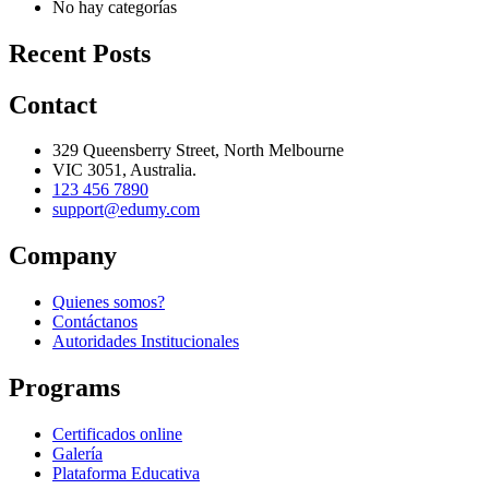
No hay categorías
Recent Posts
Contact
329 Queensberry Street, North Melbourne
VIC 3051, Australia.
123 456 7890
support@edumy.com
Company
Quienes somos?
Contáctanos
Autoridades Institucionales
Programs
Certificados online
Galería
Plataforma Educativa