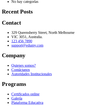
No hay categorías
Recent Posts
Contact
329 Queensberry Street, North Melbourne
VIC 3051, Australia.
123 456 7890
support@edumy.com
Company
Quienes somos?
Contáctanos
Autoridades Institucionales
Programs
Certificados online
Galería
Plataforma Educativa