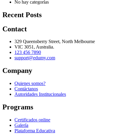
No hay categorías
Recent Posts
Contact
329 Queensberry Street, North Melbourne
VIC 3051, Australia.
123 456 7890
support@edumy.com
Company
Quienes somos?
Contáctanos
Autoridades Institucionales
Programs
Certificados online
Galería
Plataforma Educativa