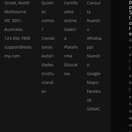
p
Street, North
Quien
Certific
Consul
p
Melbourne
es
ados
ta
t
VIC 3051,
somos
online
Nuestr
o
r
Australia.
?
Galerí
o
e
123 456 7890
Contác
a
Whatsa
A
support@edu
tanos
Platafo
pp!
v
a
my.com
Autori
rma
Nuestr
i
dades
Educat
o
l
Institu
iva
Google
a
cional
Maps!
b
l
es
Facebo
e
ok
n
SENAC
o
o