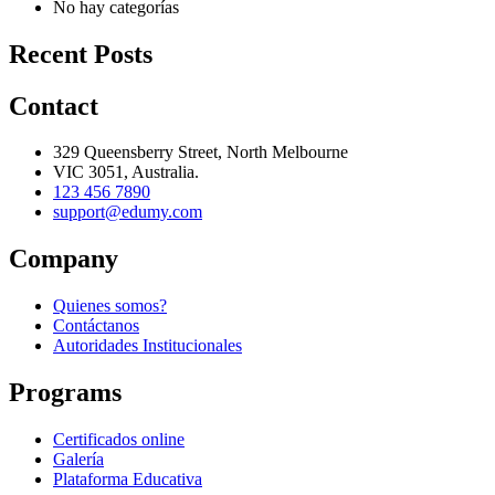
No hay categorías
Recent Posts
Contact
329 Queensberry Street, North Melbourne
VIC 3051, Australia.
123 456 7890
support@edumy.com
Company
Quienes somos?
Contáctanos
Autoridades Institucionales
Programs
Certificados online
Galería
Plataforma Educativa