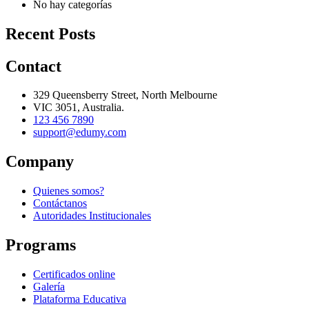
No hay categorías
Recent Posts
Contact
329 Queensberry Street, North Melbourne
VIC 3051, Australia.
123 456 7890
support@edumy.com
Company
Quienes somos?
Contáctanos
Autoridades Institucionales
Programs
Certificados online
Galería
Plataforma Educativa