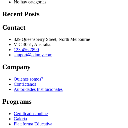
No hay categorías
Recent Posts
Contact
329 Queensberry Street, North Melbourne
VIC 3051, Australia.
123 456 7890
support@edumy.com
Company
Quienes somos?
Contáctanos
Autoridades Institucionales
Programs
Certificados online
Galería
Plataforma Educativa