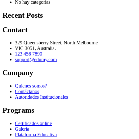
No hay categorías
Recent Posts
Contact
329 Queensberry Street, North Melbourne
VIC 3051, Australia.
123 456 7890
support@edumy.com
Company
Quienes somos?
Contáctanos
Autoridades Institucionales
Programs
Certificados online
Galería
Plataforma Educativa