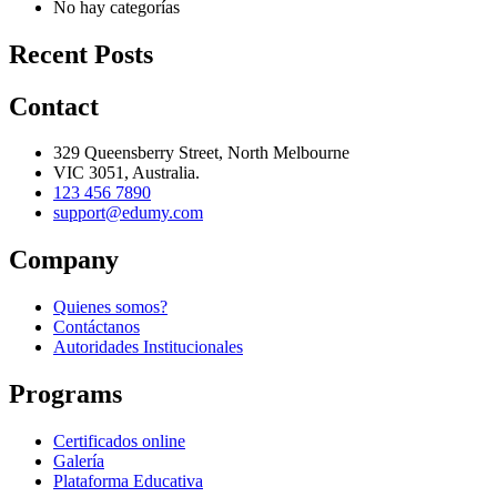
No hay categorías
Recent Posts
Contact
329 Queensberry Street, North Melbourne
VIC 3051, Australia.
123 456 7890
support@edumy.com
Company
Quienes somos?
Contáctanos
Autoridades Institucionales
Programs
Certificados online
Galería
Plataforma Educativa