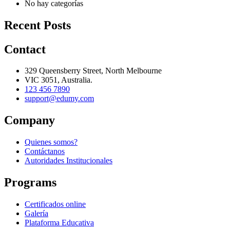
No hay categorías
Recent Posts
Contact
329 Queensberry Street, North Melbourne
VIC 3051, Australia.
123 456 7890
support@edumy.com
Company
Quienes somos?
Contáctanos
Autoridades Institucionales
Programs
Certificados online
Galería
Plataforma Educativa