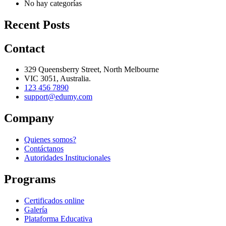
No hay categorías
Recent Posts
Contact
329 Queensberry Street, North Melbourne
VIC 3051, Australia.
123 456 7890
support@edumy.com
Company
Quienes somos?
Contáctanos
Autoridades Institucionales
Programs
Certificados online
Galería
Plataforma Educativa