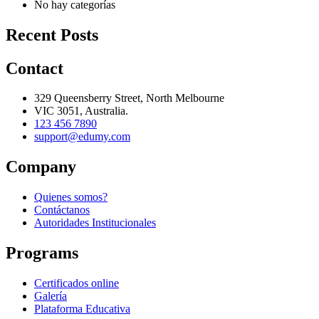
No hay categorías
Recent Posts
Contact
329 Queensberry Street, North Melbourne
VIC 3051, Australia.
123 456 7890
support@edumy.com
Company
Quienes somos?
Contáctanos
Autoridades Institucionales
Programs
Certificados online
Galería
Plataforma Educativa